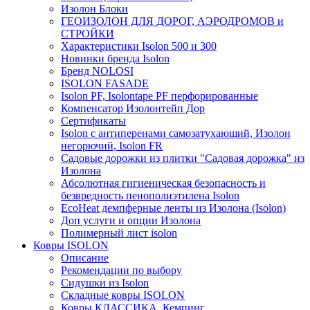
Изолон Блоки
ГЕОИЗОЛОН ДЛЯ ДОРОГ, АЭРОДРОМОВ и
СТРОЙКИ
Характеристики Isolon 500 и 300
Новинки бренда Isolon
Бренд NOLOSI
ISOLON FASADE
Isolon PF, Isolontape PF перфорированные
Компенсатор Изолонтейп Дор
Сертификаты
Isolon с антиперенами самозатухающий, Изолон
негорючий, Isolon FR
Садовые дорожки из плитки "Садовая дорожка" из
Изолона
Абсолютная гигиеническая безопасность и
безвредность пенополиэтилена Isolon
EcoHeat демпферные ленты из Изолона (Isolon)
Доп услуги и опции Изолона
Полимерный лист isolon
Ковры ISOLON
Описание
Рекомендации по выбору
Сидушки из Isolon
Складные ковры ISOLON
Ковры КЛАССИКА, Кемпинг