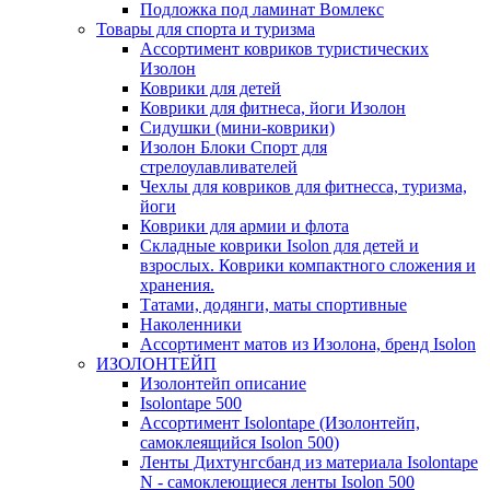
Подложка под ламинат Вомлекс
Товары для спорта и туризма
Ассортимент ковриков туристических
Изолон
Коврики для детей
Коврики для фитнеса, йоги Изолон
Сидушки (мини-коврики)
Изолон Блоки Спорт для
стрелоулавливателей
Чехлы для ковриков для фитнесса, туризма,
йоги
Коврики для армии и флота
Складные коврики Isolon для детей и
взрослых. Коврики компактного сложения и
хранения.
Татами, додянги, маты спортивные
Наколенники
Ассортимент матов из Изолона, бренд Isolon
ИЗОЛОНТЕЙП
Изолонтейп описание
Isolontape 500
Ассортимент Isolontape (Изолонтейп,
самоклеящийся Isolon 500)
Ленты Дихтунгсбанд из материала Isolontape
N - самоклеющиеся ленты Isolon 500