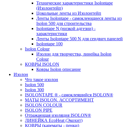
Технические характеристики Isolontape
(Изолонтейп)
Цокольные ленты из Изолонтейп
Ленты Isolontape - самоклеющиеся ленты из
Isolon 500 для строительства
Isolontape N (низкой адгезии) -
характеристики
Ленты Isolontape 500 N для сендвич панелей
Isolontape 100
Isolon Colour
Изолон для творчества, линейка Isolon
Colour
КОВРЫ ISOLON
Ковры Isolon описание
Изолон
Что такое изолон
Isolon 500
Isolon 300
ISOLONTAPE ® - самоклеящийся ISOLON®
МАТЫ ISOLON. АССОРТИМЕНТ
ISOLON COLOUR
ISOLON PIPE
Отражающая изоляция ISOLON®
ЛИНЕЙКА EcoHeat (Экохит)
КОВРЫ (карематы - пенки)