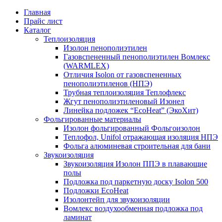
Главная
Прайс лист
Каталог
Теплоизоляция
Изолон пенополиэтилен
Газовспененный пенополиэтилен Вомлекс
(WARMLEX)
Отличия Isolon от газовспененных
пенополиэтиленов (НПЭ)
Трубная теплоизоляция Теплофлекс
Жгут пенополиэтиленовый Изонел
Линейка подложек “EcoHeat” (ЭкоХит)
Фольгированные материалы
Изолон фольгированный Фольгоизолон
Теплофол, Unifol отражающая изоляция НПЭ
Фольга алюминевая строительная для бани
Звукоизоляция
Звукоизоляция Изолон ППЭ в плавающие
полы
Подложка под паркетную доску Isolon 500
Подложки EcoHeat
Изолонтейп для звукоизоляции
Вомлекс воздухообменная подложка под
ламинат