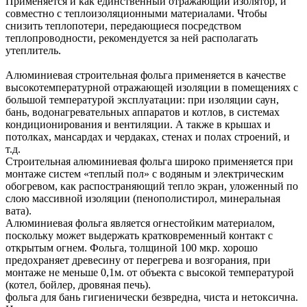
Применяется и как единственный отражающий изолятор, и
совместно с теплоизоляционными материалами. Чтобы
снизить теплопотери, передающиеся посредством
теплопроводности, рекомендуется за ней располагать
утеплитель.
Алюминиевая строительная фольга применяется в качестве
высокотемпературной отражающей изоляции в помещениях с
большой температурой эксплуатации: при изоляции саун,
бань, водонагревательных аппаратов и котлов, в системах
кондиционирования и вентиляции. А также в крышах и
потолках, мансардах и чердаках, стенах и полах строений, и
т.д.
Строительная алюминиевая фольга широко применяется при
монтаже систем «теплый пол» с водяным и электрическим
обогревом, как распостраняющий тепло экран, уложенный по
слою массивной изоляции (пенополистирол, минеральная
вата).
Алюминиевая фольга является огнестойким материалом,
поскольку может выдержать кратковременный контакт с
открытым огнем. Фольга, толщиной 100 мкр. хорошо
предохраняет древесину от перегрева и возгорания, при
монтаже не меньше 0,1м. от объекта с высокой температурой
(котел, бойлер, дровяная печь).
фольга для бань гигиенически безвредна, чиста и нетоксична.