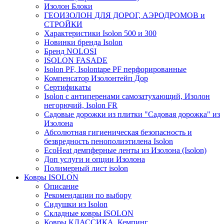
Изолон Блоки
ГЕОИЗОЛОН ДЛЯ ДОРОГ, АЭРОДРОМОВ и
СТРОЙКИ
Характеристики Isolon 500 и 300
Новинки бренда Isolon
Бренд NOLOSI
ISOLON FASADE
Isolon PF, Isolontape PF перфорированные
Компенсатор Изолонтейп Дор
Сертификаты
Isolon с антиперенами самозатухающий, Изолон
негорючий, Isolon FR
Садовые дорожки из плитки "Садовая дорожка" из
Изолона
Абсолютная гигиеническая безопасность и
безвредность пенополиэтилена Isolon
EcoHeat демпферные ленты из Изолона (Isolon)
Доп услуги и опции Изолона
Полимерный лист isolon
Ковры ISOLON
Описание
Рекомендации по выбору
Сидушки из Isolon
Складные ковры ISOLON
Ковры КЛАССИКА, Кемпинг