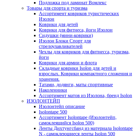
Подложка под ламинат Вомлекс
Товары для спорта и туризма
Ассортимент ковриков туристических
Изолон
Коврики для детей
Коврики для фитнеса, йоги Изолон
Сидушки (мини-коврики)
Изолон Блоки Спорт для
стрелоулавливателей
Чехлы для ковриков для фитнесса, туризма,
йоги
Коврики для армии и флота
Складные коврики Isolon для детей и
взрослых. Коврики компактного сложения и
хранения.
Татами, додянги, маты спортивные
Наколенники
Ассортимент матов из Изолона, бренд Isolon
ИЗОЛОНТЕЙП
Изолонтейп описание
Isolontape 500
Ассортимент Isolontape (Изолонтейп,
самоклеящийся Isolon 500)
Ленты Дихтунгсбанд из материала Isolontape
N - самоклеющиеся ленты Isolon 500