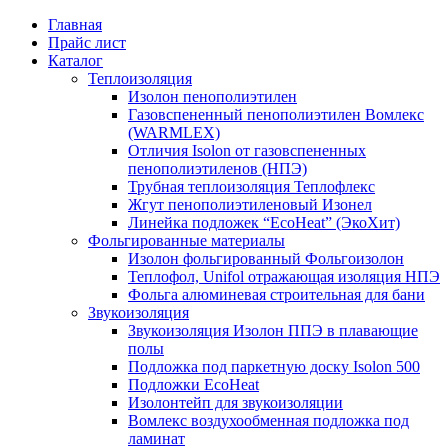
Главная
Прайс лист
Каталог
Теплоизоляция
Изолон пенополиэтилен
Газовспененный пенополиэтилен Вомлекс
(WARMLEX)
Отличия Isolon от газовспененных
пенополиэтиленов (НПЭ)
Трубная теплоизоляция Теплофлекс
Жгут пенополиэтиленовый Изонел
Линейка подложек “EcoHeat” (ЭкоХит)
Фольгированные материалы
Изолон фольгированный Фольгоизолон
Теплофол, Unifol отражающая изоляция НПЭ
Фольга алюминевая строительная для бани
Звукоизоляция
Звукоизоляция Изолон ППЭ в плавающие
полы
Подложка под паркетную доску Isolon 500
Подложки EcoHeat
Изолонтейп для звукоизоляции
Вомлекс воздухообменная подложка под
ламинат