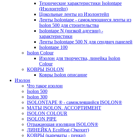
Технические характеристики Isolontape
(Изолонтейп)
Цокольные ленты из Изолонтейп
Ленты Isolontape - самоклеющиеся ленты из
Isolon 500 для строительства
Isolontape N (низкой адгезии) -
характеристики
Ленты Isolontape 500 N для сендвич панелей
Isolontape 100
Isolon Colour
Изолон для творчества, линейка Isolon
Colour
КОВРЫ ISOLON
Ковры Isolon описание
Изолон
Что такое изолон
Isolon 500
Isolon 300
ISOLONTAPE ® - самоклеящийся ISOLON®
МАТЫ ISOLON. АССОРТИМЕНТ
ISOLON COLOUR
ISOLON PIPE
Отражающая изоляция ISOLON®
ЛИНЕЙКА EcoHeat (Экохит)
КОВРЫ (карематы - пенки)