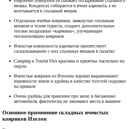
Рифление поверхности снижает отсыревание спального
мешка. Конденсат собирается в ячеях каремата, а не
впитывается в спальный мешок
Отдельные ячейки ковриков, замкнутые спальным
мешком и телом туриста, создают дополнительные
теплые воздушные «карманы», улучшающие
теплоизоляцию ковриков
Ячеистая поверхность карематов препятствует
соскальзыванию с них спальных мешков в палатке
Camping и Tourist Flex красивы и приятны тактильно на
ощупь
Ячеистые коврики из Изолона хорошо выравнивают
неровности земли и удобны в качестве толстой сидушки
на привале
Очень удобны для хранении про запас в багажнике
автомобиля, фактически не занимают места в машине
Основное применение складных ячеистых
ковриков Изолон