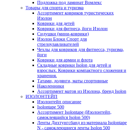
Подложка под ламинат Вомлекс
Товары для спорта и туризма
Ассортимент ковриков туристических
Изолон
Коврики для детей
Коврики для фитнеса, йоги Изолон
Сидушки (мини-коврики)
Изолон Блоки Спорт для
стрелоулавливателей
Чехлы для ковриков для фитнесса, туризма,
йоги
Коврики для армии и флота
Складные коврики Isolon для детей и
взрослых. Коврики компактного сложения и
хранения.
Татами, додянги, маты спортивные
Наколенники
Ассортимент матов из Изолона, бренд Isolon
ИЗОЛОНТЕЙП
Изолонтейп описание
Isolontape 500
Ассортимент Isolontape (Изолонтейп,
самоклеящийся Isolon 500)
Ленты Дихтунгсбанд из материала Isolontape
N - самоклеющиеся ленты Isolon 500