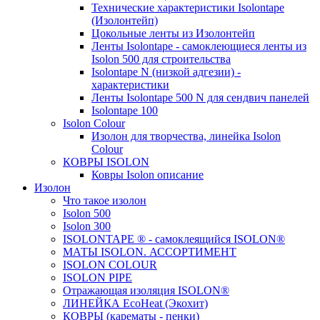
Технические характеристики Isolontape
(Изолонтейп)
Цокольные ленты из Изолонтейп
Ленты Isolontape - самоклеющиеся ленты из
Isolon 500 для строительства
Isolontape N (низкой адгезии) -
характеристики
Ленты Isolontape 500 N для сендвич панелей
Isolontape 100
Isolon Colour
Изолон для творчества, линейка Isolon
Colour
КОВРЫ ISOLON
Ковры Isolon описание
Изолон
Что такое изолон
Isolon 500
Isolon 300
ISOLONTAPE ® - самоклеящийся ISOLON®
МАТЫ ISOLON. АССОРТИМЕНТ
ISOLON COLOUR
ISOLON PIPE
Отражающая изоляция ISOLON®
ЛИНЕЙКА EcoHeat (Экохит)
КОВРЫ (карематы - пенки)