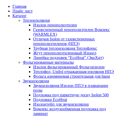
Главная
Прайс лист
Каталог
Теплоизоляция
Изолон пенополиэтилен
Газовспененный пенополиэтилен Вомлекс
(WARMLEX)
Отличия Isolon от газовспененных
пенополиэтиленов (НПЭ)
Трубная теплоизоляция Теплофлекс
Жгут пенополиэтиленовый Изонел
Линейка подложек “EcoHeat” (ЭкоХит)
Фольгированные материалы
Изолон фольгированный Фольгоизолон
Теплофол, Unifol отражающая изоляция НПЭ
Фольга алюминевая строительная для бани
Звукоизоляция
Звукоизоляция Изолон ППЭ в плавающие
полы
Подложка под паркетную доску Isolon 500
Подложки EcoHeat
Изолонтейп для звукоизоляции
Вомлекс воздухообменная подложка под
ламинат