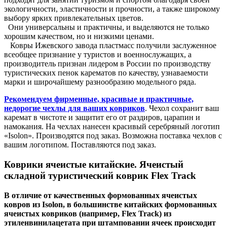
экологичности, эластичности и прочности, а также широкому
выбору ярких привлекательных цветов.
Они универсальны и практичны, и выделяются не только
хорошим качеством, но и низкими ценами.
Ковры Ижевского завода пластмасс получили заслуженное
всеобщее признание у туристов и военнослужащих, а
производитель признан лидером в России по производству
туристических пенок карематов по качеству, узнаваемости
марки и широчайшему разнообразию модельного ряда.
Рекомендуем фирменные, красивые и практичные,
недорогие чехлы для ваших ковриков
. Чехол сохранит ваш
каремат в чистоте и защитит его от раздиров, царапин и
намокания. На чехлах нанесен красивый серебряный логотип
«Isolon». Производятся под заказ. Возможна поставка чехлов с
вашим логотипом. Поставляются под заказ.
Коврики ячеистые китайские. Ячеистый
складной туристический коврик Flex Track
В отличие от качественных формованных ячеистых
ковров из Isolon, в большинстве китайских формованных
ячеистых ковриков (например, Flex Track) из
этиленвинилацетата при штамповании ячеек происходит