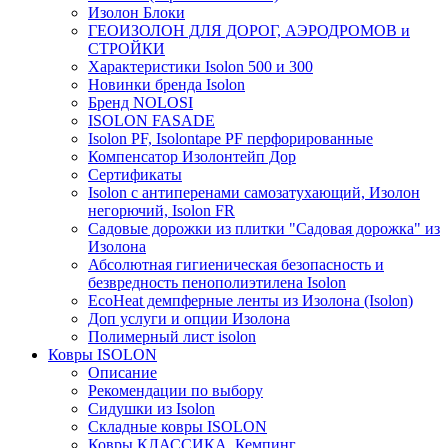
Изолон Блоки
ГЕОИЗОЛОН ДЛЯ ДОРОГ, АЭРОДРОМОВ и
СТРОЙКИ
Характеристики Isolon 500 и 300
Новинки бренда Isolon
Бренд NOLOSI
ISOLON FASADE
Isolon PF, Isolontape PF перфорированные
Компенсатор Изолонтейп Дор
Сертификаты
Isolon с антиперенами самозатухающий, Изолон
негорючий, Isolon FR
Садовые дорожки из плитки "Садовая дорожка" из
Изолона
Абсолютная гигиеническая безопасность и
безвредность пенополиэтилена Isolon
EcoHeat демпферные ленты из Изолона (Isolon)
Доп услуги и опции Изолона
Полимерный лист isolon
Ковры ISOLON
Описание
Рекомендации по выбору
Сидушки из Isolon
Складные ковры ISOLON
Ковры КЛАССИКА, Кемпинг