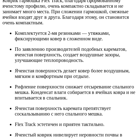
Коврик гармошка Flex Track, благодаря сформованному
ячеистому профилю, очень компактно складывается и не
занимает много места. При сложении гармошкой, смежные
ячейки входят друг в друга. Благодаря этому, он становится
очень компактным.
Комплектуется 2-мя резинками — утяжками,
фиксирующими ковер в сложенном виде.
По заявлению производителей подобных карематов,
ячеистая поверхность, создает воздушные зазоры,
улучшающие теплопроводность.
Ячеистая поверхность делает ковер более воздушным,
мягким и комфортным при отдыхе.
Рифление поверхности снижает отсыревание спального
мешка. Конденсат влаги собирается в ячейках ковра и не
впитывается в спальник.
Ячеистая поверхность каремата препятствует
соскальзыванию с него спального мешка.
Flex Track эстетичен и приятен тактильно.
Ячеистый коврик нивелирует неровности почвы в