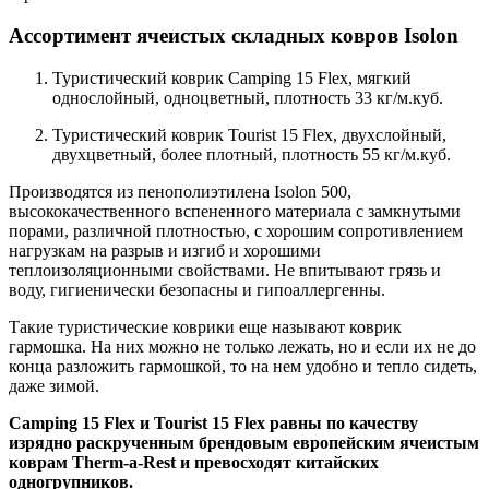
Ассортимент ячеистых складных ковров Isolon
Туристический коврик Camping 15 Flex, мягкий
однослойный, одноцветный, плотность 33 кг/м.куб.
Туристический коврик Tourist 15 Flex, двухслойный,
двухцветный, более плотный, плотность 55 кг/м.куб.
Производятся из пенополиэтилена Isolon 500,
высококачественного вспененного материала с замкнутыми
порами, различной плотностью, с хорошим сопротивлением
нагрузкам на разрыв и изгиб и хорошими
теплоизоляционными свойствами. Не впитывают грязь и
воду, гигиенически безопасны и гипоаллергенны.
Такие туристические коврики еще называют коврик
гармошка. На них можно не только лежать, но и если их не до
конца разложить гармошкой, то на нем удобно и тепло сидеть,
даже зимой.
Camping 15 Flex и Tourist 15 Flex равны по качеству
изрядно раскрученным брендовым европейским ячеистым
коврам Therm-a-Rest и превосходят китайских
одногрупников.