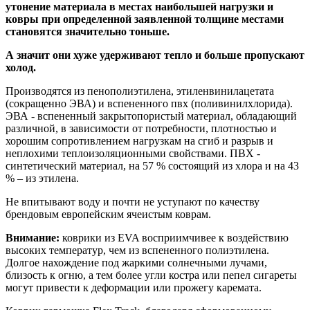
утонение материала в местах наибольшей нагрузки и
ковры при определенной заявленной толщине местами
становятся значительно тоньше.
А значит они хуже удерживают тепло и больше пропускают
холод.
Производятся из пенополиэтилена, этиленвинилацетата
(сокращенно ЭВА) и вспененного пвх (поливинилхлорида).
ЭВА - вспененный закрытопористый материал, обладающий
различной, в зависимости от потребности, плотностью и
хорошим сопротивлением нагрузкам на сгиб и разрыв и
неплохими теплоизоляционными свойствами. ПВХ -
синтетический материал, на 57 % состоящий из хлора и на 43
% – из этилена.
Не впитывают воду и почти не уступают по качеству
брендовым европейским ячеистым коврам.
Внимание:
коврики из EVA восприимчивее к воздействию
высоких температур, чем из вспененного полиэтилена.
Долгое нахождение под жаркими солнечными лучами,
близость к огню, а тем более угли костра или пепел сигареты
могут привести к деформации или прожегу каремата.