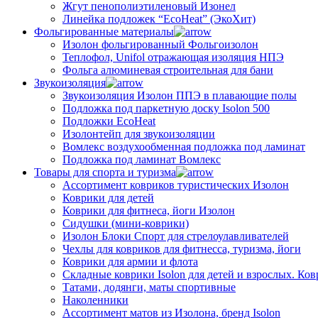
Жгут пенополиэтиленовый Изонел
Линейка подложек “EcoHeat” (ЭкоХит)
Фольгированные материалы
Изолон фольгированный Фольгоизолон
Теплофол, Unifol отражающая изоляция НПЭ
Фольга алюминевая строительная для бани
Звукоизоляция
Звукоизоляция Изолон ППЭ в плавающие полы
Подложка под паркетную доску Isolon 500
Подложки EcoHeat
Изолонтейп для звукоизоляции
Вомлекс воздухообменная подложка под ламинат
Подложка под ламинат Вомлекс
Товары для спорта и туризма
Ассортимент ковриков туристических Изолон
Коврики для детей
Коврики для фитнеса, йоги Изолон
Сидушки (мини-коврики)
Изолон Блоки Спорт для стрелоулавливателей
Чехлы для ковриков для фитнесса, туризма, йоги
Коврики для армии и флота
Складные коврики Isolon для детей и взрослых. Ко
Татами, додянги, маты спортивные
Наколенники
Ассортимент матов из Изолона, бренд Isolon