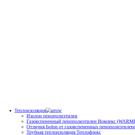
Теплоизоляция
Изолон пенополиэтилен
Газовспененный пенополиэтилен Вомлекс (WARM
Отличия Isolon от газовспененных пенополиэтилен
Трубная теплоизоляция Теплофлекс