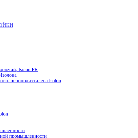
РОЙКИ
орючий, Isolon FR
 Изолона
ость пенополиэтилена Isolon
olon
мышленности
рейной промышленности