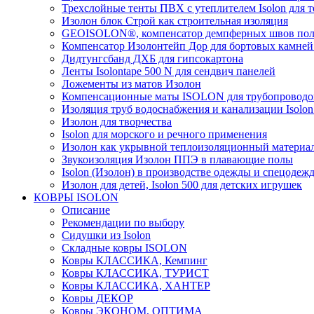
Трехслойные тенты ПВХ с утеплителем Isolon для т
Изолон блок Строй как строительная изоляция
GEOISOLON®, компенсатор демпферных швов поло
Компенсатор Изолонтейп Дор для бортовых камней
Дидтунгсбанд ДХБ для гипсокартона
Ленты Isolontape 500 N для сендвич панелей
Ложементы из матов Изолон
Компенсационные маты ISOLON для трубопроводо
Изоляция труб водоснабжения и канализации Isolon
Изолон для творчества
Isolon для морского и речного применения
Изолон как укрывной теплоизоляционный материал
Звукоизоляция Изолон ППЭ в плавающие полы
Isolon (Изолон) в производстве одежды и спецодеж
Изолон для детей, Isolon 500 для детских игрушек
КОВРЫ ISOLON
Описание
Рекомендации по выбору
Сидушки из Isolon
Складные ковры ISOLON
Ковры КЛАССИКА, Кемпинг
Ковры КЛАССИКА, ТУРИСТ
Ковры КЛАССИКА, ХАНТЕР
Ковры ДЕКОР
Ковры ЭКОНОМ, ОПТИМА