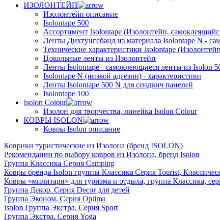
ИЗОЛОНТЕЙП
Изолонтейп описание
Isolontape 500
Ассортимент Isolontape (Изолонтейп, самоклеящийся
Ленты Дихтунгсбанд из материала Isolontape N - са
Технические характеристики Isolontape (Изолонтейп
Цокольные ленты из Изолонтейп
Ленты Isolontape - самоклеющиеся ленты из Isolon 5
Isolontape N (низкой адгезии) - характеристики
Ленты Isolontape 500 N для сендвич панелей
Isolontape 100
Isolon Colour
Изолон для творчества, линейка Isolon Colour
КОВРЫ ISOLON
Ковры Isolon описание
Коврики туристические из Изолона (бренд ISOLON)
Рекомендации по выбору ковров из Изолона, бренд Isolon
Группа Классика Серия Camping
Ковры бренда Isolon группы Классика Серия Tourist, Классичес
Ковры «милитари» для туризма и отдыха, группа Классика, сер
Группа Декор. Серия Decor для детей
Группа Эконом. Серия Optima
Isolon Группа Экстра. Серия Sport
Группа Экстра. Серия Yoga