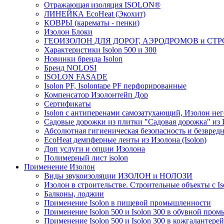
Отражающая изоляция ISOLON®
ЛИНЕЙКА EcoHeat (Экохит)
КОВРЫ (карематы - пенки)
Изолон Блоки
ГЕОИЗОЛОН ДЛЯ ДОРОГ, АЭРОДРОМОВ и СТ
Характеристики Isolon 500 и 300
Новинки бренда Isolon
Бренд NOLOSI
ISOLON FASADE
Isolon PF, Isolontape PF перфорированные
Компенсатор Изолонтейп Дор
Сертификаты
Isolon с антиперенами самозатухающий, Изолон нег
Садовые дорожки из плитки "Садовая дорожка" из
Абсолютная гигиеническая безопасность и безвредн
EcoHeat демпферные ленты из Изолона (Isolon)
Доп услуги и опции Изолона
Полимерный лист isolon
Применение Изолон
Виды звукоизоляции ИЗОЛОН и НОЛОЗИ
Изолон в строительстве. Строительные объекты с Is
Балконы, лоджии
Применение Isolon в пищевой промышленности
Применение Isolon 500 и Isolon 300 в обувной про
Применение Isolon 500 и Isolon 300 в кожгаланте