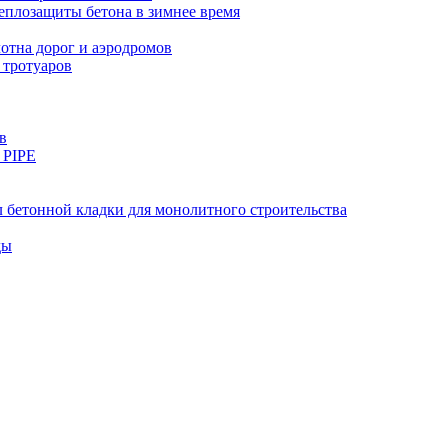
еплозащиты бетона в зимнее время
тна дорог и аэродромов
 тротуаров
в
 PIPE
 бетонной кладки для монолитного строительства
ды