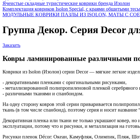
Ячеистые складные туристические коврики бренда Изолон
Комплектация ковриков Isolon Special, с краями обшитыми тес
МОДУЛЬНЫЕ КОВРИКИ ПАЗЛЫ ИЗ ISOLON, МАТЫ С С
Группа Декор. Серия Decor дл
Заказать
Ковры ламинированные различными по
Коврики из Isolon (Изолон) серии Decor — мягкие легкие изде
- декоративными пленками с оригинальными рисунками,
- металлизированной полипропиленовой пленкой серебряного 
- различными тканями и спанбондом.
На одну сторону ковров этой серии приваривается полипропи
ткань (в том числе спанбонд), поэтому серия и носит названи
Декоративная пленка или ткани не только украшают ковер, но 
эксплуатации, потому что и рисунки, и металлизация на готовы
Рисунки пленок Décor: Океан, Камуфляж, Олимпик, Пляж, Шот