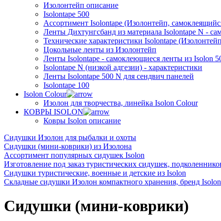
Изолонтейп описание
Isolontape 500
Ассортимент Isolontape (Изолонтейп, самоклеящийся
Ленты Дихтунгсбанд из материала Isolontape N - са
Технические характеристики Isolontape (Изолонтейп
Цокольные ленты из Изолонтейп
Ленты Isolontape - самоклеющиеся ленты из Isolon 5
Isolontape N (низкой адгезии) - характеристики
Ленты Isolontape 500 N для сендвич панелей
Isolontape 100
Isolon Colour
Изолон для творчества, линейка Isolon Colour
КОВРЫ ISOLON
Ковры Isolon описание
Сидушки Изолон для рыбалки и охоты
Сидушки (мини-коврики) из Изолона
Ассортимент популярных сидушек Isolon
Изготовление под заказ туристических сидушек, подколенников
Сидушки туристические, военные и детские из Isolon
Складные сидушки Изолон компактного хранения, бренд Isolon
Сидушки (мини-коврики)