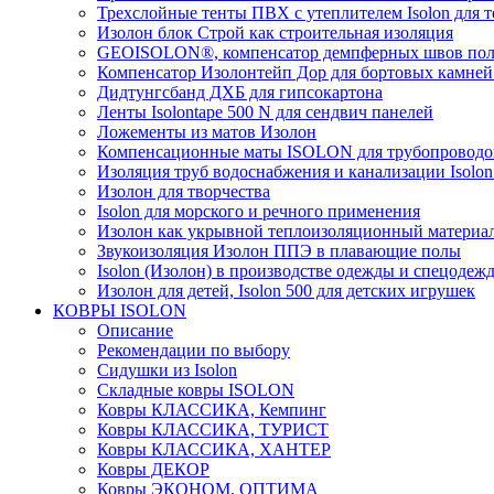
Трехслойные тенты ПВХ с утеплителем Isolon для т
Изолон блок Строй как строительная изоляция
GEOISOLON®, компенсатор демпферных швов поло
Компенсатор Изолонтейп Дор для бортовых камней
Дидтунгсбанд ДХБ для гипсокартона
Ленты Isolontape 500 N для сендвич панелей
Ложементы из матов Изолон
Компенсационные маты ISOLON для трубопроводо
Изоляция труб водоснабжения и канализации Isolon
Изолон для творчества
Isolon для морского и речного применения
Изолон как укрывной теплоизоляционный материал
Звукоизоляция Изолон ППЭ в плавающие полы
Isolon (Изолон) в производстве одежды и спецодеж
Изолон для детей, Isolon 500 для детских игрушек
КОВРЫ ISOLON
Описание
Рекомендации по выбору
Сидушки из Isolon
Складные ковры ISOLON
Ковры КЛАССИКА, Кемпинг
Ковры КЛАССИКА, ТУРИСТ
Ковры КЛАССИКА, ХАНТЕР
Ковры ДЕКОР
Ковры ЭКОНОМ, ОПТИМА