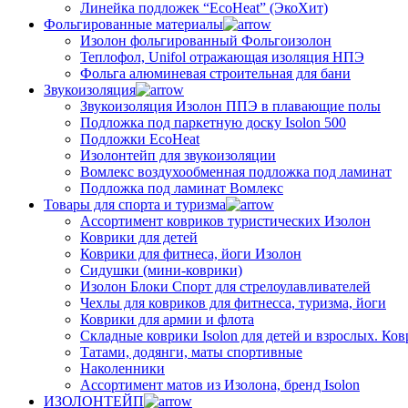
Линейка подложек “EcoHeat” (ЭкоХит)
Фольгированные материалы
Изолон фольгированный Фольгоизолон
Теплофол, Unifol отражающая изоляция НПЭ
Фольга алюминевая строительная для бани
Звукоизоляция
Звукоизоляция Изолон ППЭ в плавающие полы
Подложка под паркетную доску Isolon 500
Подложки EcoHeat
Изолонтейп для звукоизоляции
Вомлекс воздухообменная подложка под ламинат
Подложка под ламинат Вомлекс
Товары для спорта и туризма
Ассортимент ковриков туристических Изолон
Коврики для детей
Коврики для фитнеса, йоги Изолон
Сидушки (мини-коврики)
Изолон Блоки Спорт для стрелоулавливателей
Чехлы для ковриков для фитнесса, туризма, йоги
Коврики для армии и флота
Складные коврики Isolon для детей и взрослых. Ко
Татами, додянги, маты спортивные
Наколенники
Ассортимент матов из Изолона, бренд Isolon
ИЗОЛОНТЕЙП