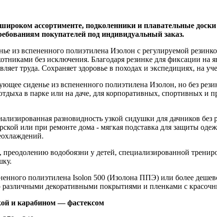
широком ассортименте, подколенники и плавательные доски 
требованиям покупателей под индивидуальный заказ.
енье из вспененного полиэтилена Изолон с регулируемой резинко
никами без исключения. Благодаря резинке для фиксации на яго
яет труда. Сохраняет здоровье в походах и экспедициях, на учени
рующее сиденье из вспененного полиэтилена Изолон, но без рези
отдыха в парке или на даче, для корпоративных, спортивных и
циализированная разновидность узкой сидушки для дачников без 
терской или при ремонте дома - мягкая подставка для защиты оде
реохлаждений.
, преодолению водобоязни у детей, специализированной трени
шку.
ненного полиэтилена Isolon 500 (Изолона ППЭ) или более дешев
го различными декоративными покрытиями и пленками с красоч
кой и карабином — фастексом