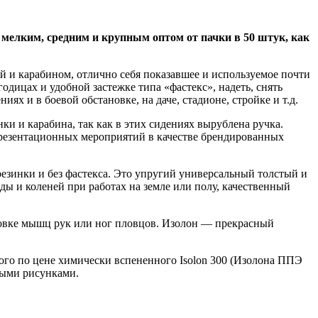
мелким, средним и крупным оптом от пачки в 50 штук, как
й и карабином, отлично себя показавшее и используемое почти
дицах и удобной застежке типа «фастекс», надеть, снять
ях и в боевой обстановке, на даче, стадионе, стройке и т.д.
нки и карабина, так как в этих сидениях вырублена ручка.
 презентационных мероприятий в качестве брендированных
резинки и без фастекса. Это упругий универсальный толстый и
жды и коленей при работах на земле или полу, качественный
ровке мышц рук или ног пловцов. Изолон — прекрасный
ого по цене химически вспененного Isolon 300 (Изолона ППЭ
ными рисунками.