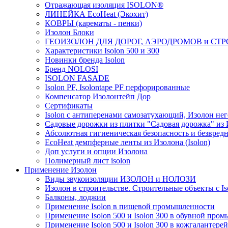
Отражающая изоляция ISOLON®
ЛИНЕЙКА EcoHeat (Экохит)
КОВРЫ (карематы - пенки)
Изолон Блоки
ГЕОИЗОЛОН ДЛЯ ДОРОГ, АЭРОДРОМОВ и СТ
Характеристики Isolon 500 и 300
Новинки бренда Isolon
Бренд NOLOSI
ISOLON FASADE
Isolon PF, Isolontape PF перфорированные
Компенсатор Изолонтейп Дор
Сертификаты
Isolon с антиперенами самозатухающий, Изолон нег
Садовые дорожки из плитки "Садовая дорожка" из
Абсолютная гигиеническая безопасность и безвредн
EcoHeat демпферные ленты из Изолона (Isolon)
Доп услуги и опции Изолона
Полимерный лист isolon
Применение Изолон
Виды звукоизоляции ИЗОЛОН и НОЛОЗИ
Изолон в строительстве. Строительные объекты с Is
Балконы, лоджии
Применение Isolon в пищевой промышленности
Применение Isolon 500 и Isolon 300 в обувной про
Применение Isolon 500 и Isolon 300 в кожгаланте