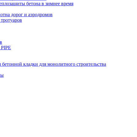
еплозащиты бетона в зимнее время
тна дорог и аэродромов
 тротуаров
в
 PIPE
 бетонной кладки для монолитного строительства
ды