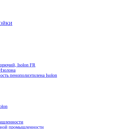
РОЙКИ
орючий, Isolon FR
 Изолона
ость пенополиэтилена Isolon
olon
мышленности
рейной промышленности