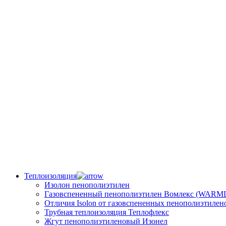
Теплоизоляция
Изолон пенополиэтилен
Газовспененный пенополиэтилен Вомлекс (WARM
Отличия Isolon от газовспененных пенополиэтилен
Трубная теплоизоляция Теплофлекс
Жгут пенополиэтиленовый Изонел