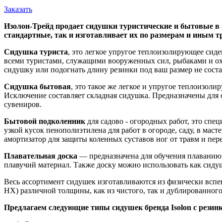
Заказать
Изолон-Трейд продает сидушки туристические и бытовые в 
стандартные, так и изготавливает их по размерам и иным 
Сидушка туриста
, это легкое упругое теплоизолирующее сид
всеми туристами, служащими вооруженных сил, рыбаками и охот
сидушку или подогнать длину резинки под ваш размер не составл
Сидушка бытовая
, это такое же легкое и упругое теплоизоли
Исключение составляет складная сидушка. Предназначены для 
сувениров.
Бытовой подколенник
для садово - огородных работ, это спе
узкой кусок пенополиэтилена для работ в огороде, саду, в мас
амортизатор для защиты коленных суставов ног от травм и пе
Плавательная доска
— предназначена для обучения плаванию
плавучий материал. Также доску можно использовать как сиду
Весь ассортимент сидушек изготавливаются из физически вспе
НХ) различной толщины, как из чистого, так и дублированно
Предлагаем следующие типы сидушек бренда Isolon с резин