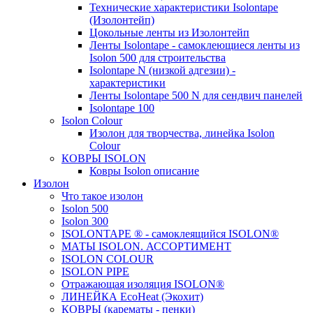
Технические характеристики Isolontape
(Изолонтейп)
Цокольные ленты из Изолонтейп
Ленты Isolontape - самоклеющиеся ленты из
Isolon 500 для строительства
Isolontape N (низкой адгезии) -
характеристики
Ленты Isolontape 500 N для сендвич панелей
Isolontape 100
Isolon Colour
Изолон для творчества, линейка Isolon
Colour
КОВРЫ ISOLON
Ковры Isolon описание
Изолон
Что такое изолон
Isolon 500
Isolon 300
ISOLONTAPE ® - самоклеящийся ISOLON®
МАТЫ ISOLON. АССОРТИМЕНТ
ISOLON COLOUR
ISOLON PIPE
Отражающая изоляция ISOLON®
ЛИНЕЙКА EcoHeat (Экохит)
КОВРЫ (карематы - пенки)