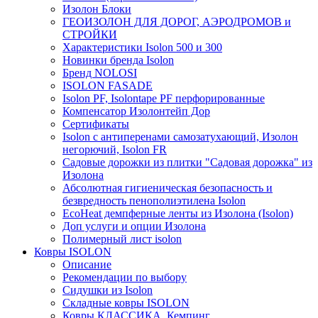
Изолон Блоки
ГЕОИЗОЛОН ДЛЯ ДОРОГ, АЭРОДРОМОВ и
СТРОЙКИ
Характеристики Isolon 500 и 300
Новинки бренда Isolon
Бренд NOLOSI
ISOLON FASADE
Isolon PF, Isolontape PF перфорированные
Компенсатор Изолонтейп Дор
Сертификаты
Isolon с антиперенами самозатухающий, Изолон
негорючий, Isolon FR
Садовые дорожки из плитки "Садовая дорожка" из
Изолона
Абсолютная гигиеническая безопасность и
безвредность пенополиэтилена Isolon
EcoHeat демпферные ленты из Изолона (Isolon)
Доп услуги и опции Изолона
Полимерный лист isolon
Ковры ISOLON
Описание
Рекомендации по выбору
Сидушки из Isolon
Складные ковры ISOLON
Ковры КЛАССИКА, Кемпинг