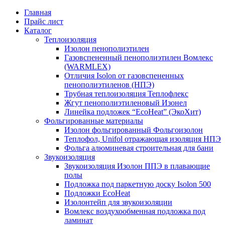
Главная
Прайс лист
Каталог
Теплоизоляция
Изолон пенополиэтилен
Газовспененный пенополиэтилен Вомлекс
(WARMLEX)
Отличия Isolon от газовспененных
пенополиэтиленов (НПЭ)
Трубная теплоизоляция Теплофлекс
Жгут пенополиэтиленовый Изонел
Линейка подложек “EcoHeat” (ЭкоХит)
Фольгированные материалы
Изолон фольгированный Фольгоизолон
Теплофол, Unifol отражающая изоляция НПЭ
Фольга алюминевая строительная для бани
Звукоизоляция
Звукоизоляция Изолон ППЭ в плавающие
полы
Подложка под паркетную доску Isolon 500
Подложки EcoHeat
Изолонтейп для звукоизоляции
Вомлекс воздухообменная подложка под
ламинат