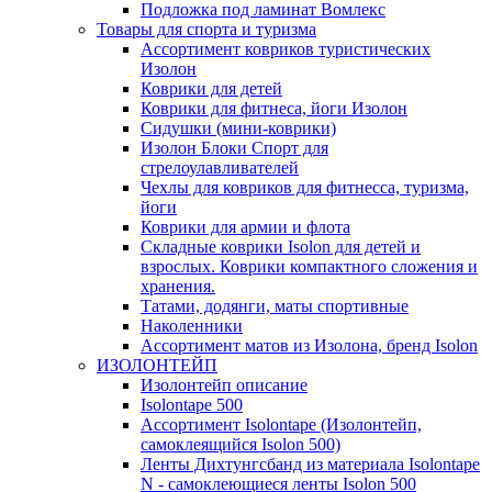
Подложка под ламинат Вомлекс
Товары для спорта и туризма
Ассортимент ковриков туристических
Изолон
Коврики для детей
Коврики для фитнеса, йоги Изолон
Сидушки (мини-коврики)
Изолон Блоки Спорт для
стрелоулавливателей
Чехлы для ковриков для фитнесса, туризма,
йоги
Коврики для армии и флота
Складные коврики Isolon для детей и
взрослых. Коврики компактного сложения и
хранения.
Татами, додянги, маты спортивные
Наколенники
Ассортимент матов из Изолона, бренд Isolon
ИЗОЛОНТЕЙП
Изолонтейп описание
Isolontape 500
Ассортимент Isolontape (Изолонтейп,
самоклеящийся Isolon 500)
Ленты Дихтунгсбанд из материала Isolontape
N - самоклеющиеся ленты Isolon 500