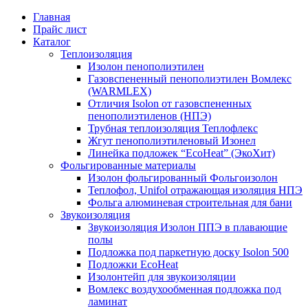
Главная
Прайс лист
Каталог
Теплоизоляция
Изолон пенополиэтилен
Газовспененный пенополиэтилен Вомлекс
(WARMLEX)
Отличия Isolon от газовспененных
пенополиэтиленов (НПЭ)
Трубная теплоизоляция Теплофлекс
Жгут пенополиэтиленовый Изонел
Линейка подложек “EcoHeat” (ЭкоХит)
Фольгированные материалы
Изолон фольгированный Фольгоизолон
Теплофол, Unifol отражающая изоляция НПЭ
Фольга алюминевая строительная для бани
Звукоизоляция
Звукоизоляция Изолон ППЭ в плавающие
полы
Подложка под паркетную доску Isolon 500
Подложки EcoHeat
Изолонтейп для звукоизоляции
Вомлекс воздухообменная подложка под
ламинат