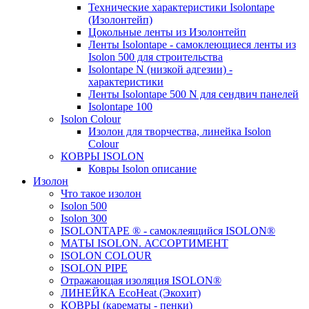
Технические характеристики Isolontape
(Изолонтейп)
Цокольные ленты из Изолонтейп
Ленты Isolontape - самоклеющиеся ленты из
Isolon 500 для строительства
Isolontape N (низкой адгезии) -
характеристики
Ленты Isolontape 500 N для сендвич панелей
Isolontape 100
Isolon Colour
Изолон для творчества, линейка Isolon
Colour
КОВРЫ ISOLON
Ковры Isolon описание
Изолон
Что такое изолон
Isolon 500
Isolon 300
ISOLONTAPE ® - самоклеящийся ISOLON®
МАТЫ ISOLON. АССОРТИМЕНТ
ISOLON COLOUR
ISOLON PIPE
Отражающая изоляция ISOLON®
ЛИНЕЙКА EcoHeat (Экохит)
КОВРЫ (карематы - пенки)