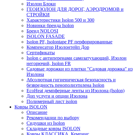
Изолон Блоки
ГЕОИЗОЛОН ДЛЯ ДОРОГ, АЭРОДРОМОВ и
СТРОЙКИ
Характеристики Isolon 500 и 300
Новинки бренда Isolon
Бренд NOLOSI
ISOLON FASADE
Isolon PF, Isolontape PF перфорированные
Компенсатор Изолонтейп Дор
Сертификаты
Isolon с антиперенами самозатухающий, Изолон
негорючий, Isolon FR
Садовые дорожки из плитки "Садовая дорожка" из
Изолона
Абсолютная гигиеническая безопасность и
безвредность пенополиэтилена Isolon
EcoHeat демпферные ленты из Изолона (Isolon)
Доп услуги и опции Изолона
Полимерный лист isolon
Ковры ISOLON
Описание
Рекомендации по выбору
Сидушки из Isolon
Складные ковры ISOLON
Ковры КЛАССИКА, Кемпинг