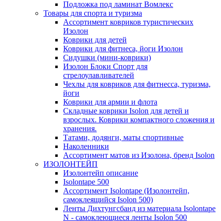
Подложка под ламинат Вомлекс
Товары для спорта и туризма
Ассортимент ковриков туристических
Изолон
Коврики для детей
Коврики для фитнеса, йоги Изолон
Сидушки (мини-коврики)
Изолон Блоки Спорт для
стрелоулавливателей
Чехлы для ковриков для фитнесса, туризма,
йоги
Коврики для армии и флота
Складные коврики Isolon для детей и
взрослых. Коврики компактного сложения и
хранения.
Татами, додянги, маты спортивные
Наколенники
Ассортимент матов из Изолона, бренд Isolon
ИЗОЛОНТЕЙП
Изолонтейп описание
Isolontape 500
Ассортимент Isolontape (Изолонтейп,
самоклеящийся Isolon 500)
Ленты Дихтунгсбанд из материала Isolontape
N - самоклеющиеся ленты Isolon 500