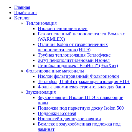
Главная
Прайс лист
Каталог
Теплоизоляция
Изолон пенополиэтилен
Газовспененный пенополиэтилен Вомлекс
(WARMLEX)
Отличия Isolon от газовспененных
пенополиэтиленов (НПЭ)
Трубная теплоизоляция Теплофлекс
Жгут пенополиэтиленовый Изонел
Линейка подложек “EcoHeat” (ЭкоХит)
Фольгированные материалы
Изолон фольгированный Фольгоизолон
Теплофол, Unifol отражающая изоляция НПЭ
Фольга алюминевая строительная для бани
Звукоизоляция
Звукоизоляция Изолон ППЭ в плавающие
полы
Подложка под паркетную доску Isolon 500
Подложки EcoHeat
Изолонтейп для звукоизоляции
Вомлекс воздухообменная подложка под
ламинат