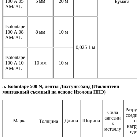
100 А 05
5 мм
20 м
Бумага
AM/ AL
Isolontape
100 А 08
8 мм
10 м
AM/ AL
0,025-1 м
Isolontape
100 А 10
10 мм
10 м
AM/ AL
5. Isolontape 500 N, ленты Дихтунгсбанд (Изолонтейп
монтажный съемный на основе Изолона ППЭ)
Разр
Сила
соед
адгезии
1
Марка
Длина
Ширина
п
Толщина
к
нагр
металлу
оди