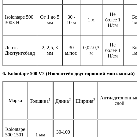
Не
Isolontape 500
От 1 до 5
30 -
Бо
1 м
более 1
3003 Н
мм
10 м
1м
Н/см
Не
Ленты
2, 2,5, 3
30
0,02-0,3
Бо
более 1
Дихтунгсбанд
мм
м.пог.
м
1м
Н/см
6. Isolontape 500 V2 (Изолонтейп двусторонний монтажный)
Антиадгезионны
1
2
2
Марка
Толщина
Длина
Ширина
слой
Isolontape
30-100
500 1501
1 мм