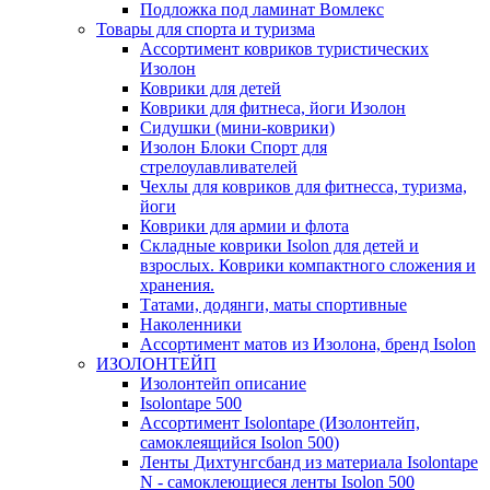
Подложка под ламинат Вомлекс
Товары для спорта и туризма
Ассортимент ковриков туристических
Изолон
Коврики для детей
Коврики для фитнеса, йоги Изолон
Сидушки (мини-коврики)
Изолон Блоки Спорт для
стрелоулавливателей
Чехлы для ковриков для фитнесса, туризма,
йоги
Коврики для армии и флота
Складные коврики Isolon для детей и
взрослых. Коврики компактного сложения и
хранения.
Татами, додянги, маты спортивные
Наколенники
Ассортимент матов из Изолона, бренд Isolon
ИЗОЛОНТЕЙП
Изолонтейп описание
Isolontape 500
Ассортимент Isolontape (Изолонтейп,
самоклеящийся Isolon 500)
Ленты Дихтунгсбанд из материала Isolontape
N - самоклеющиеся ленты Isolon 500