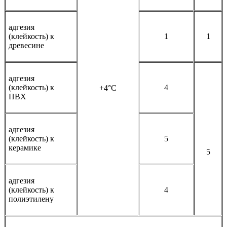
адгезия
(клейкость) к
1
1
древесине
адгезия
(клейкость) к
4
+4°С
ПВХ
адгезия
(клейкость) к
5
керамике
5
адгезия
(клейкость) к
4
полиэтилену