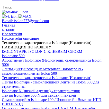
E-mail: isolon777@gmail.com
Главная
каталог
Изолонтейп
Изолонтейп описание
Технические характеристики Isolontape (Изолонтейп)
НАВИГАЦИЯ ПО РАЗДЕЛУ
ISOLONTAPE. ISOLON С КЛЕЕВЫМ СЛОЕМ
Isolontape 500
Ассортимент Isolontape (Изолонтейп, самоклеящийся Isolon
500)
Ленты Дихтунгсбанд из материала Isolontape N -
самоклеющиеся ленты Isolon 500
Технические характеристики Isolontape (Изолонтейп)
Ленты Isolontape - самоклеющиеся ленты из Isolon 500 для
строительства
Isolontape N (низкой адгезии) - характеристики
Ленты Isolontape 500 N для сендвич панелей
Самоклеющийся Isolontape 100 / Изолонтейп Вомлекс НПЭ
ЕВРОБАНД
Отражающая изоляция Isolontape LA и LM, Изолонтейп