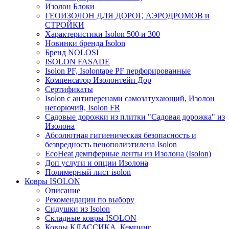
Изолон Блоки
ГЕОИЗОЛОН ДЛЯ ДОРОГ, АЭРОДРОМОВ и
СТРОЙКИ
Характеристики Isolon 500 и 300
Новинки бренда Isolon
Бренд NOLOSI
ISOLON FASADE
Isolon PF, Isolontape PF перфорированные
Компенсатор Изолонтейп Дор
Сертификаты
Isolon с антиперенами самозатухающий, Изолон
негорючий, Isolon FR
Садовые дорожки из плитки "Садовая дорожка" из
Изолона
Абсолютная гигиеническая безопасность и
безвредность пенополиэтилена Isolon
EcoHeat демпферные ленты из Изолона (Isolon)
Доп услуги и опции Изолона
Полимерный лист isolon
Ковры ISOLON
Описание
Рекомендации по выбору
Сидушки из Isolon
Складные ковры ISOLON
Ковры КЛАССИКА, Кемпинг