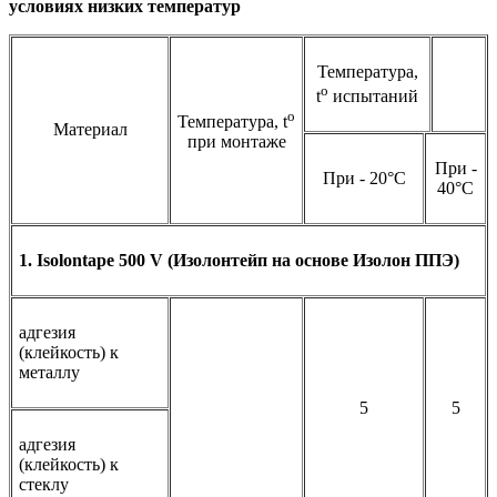
условиях низких температур
Температура,
o
t
испытаний
o
Температура, t
Материал
при монтаже
При -
При - 20°С
40°С
1. Isolontape 500 V (Изолонтейп на основе Изолон ППЭ)
адгезия
(клейкость) к
металлу
5
5
адгезия
(клейкость) к
стеклу