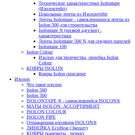
Технические характеристики Isolontape
(Изолонтейп)
Цокольные ленты из Изолонтейп
Ленты Isolontape - самоклеющиеся ленты из
Isolon 500 для строительства
Isolontape N (низкой адгезии) -
характеристики
Ленты Isolontape 500 N для сендвич панелей
Isolontape 100
Isolon Colour
Изолон для творчества, линейка Isolon
Colour
КОВРЫ ISOLON
Ковры Isolon описание
Изолон
Что такое изолон
Isolon 500
Isolon 300
ISOLONTAPE ® - самоклеящийся ISOLON®
МАТЫ ISOLON. АССОРТИМЕНТ
ISOLON COLOUR
ISOLON PIPE
Отражающая изоляция ISOLON®
ЛИНЕЙКА EcoHeat (Экохит)
КОВРЫ (карематы - пенки)