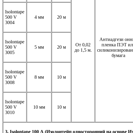
Isolontape
500 V
4 мм
20 м
3004
Антиадгези онн
Isolontape
От 0,02
пленка ПЭТ и
500 V
5 мм
20 м
до 1,5 м.
силиконизирован
3005
бумага
Isolontape
500 V
8 мм
10 м
3008
Isolontape
500 V
10 мм
10 м
3010
3. Isolontape 100 А (Изолонтейп односторонний на основе 