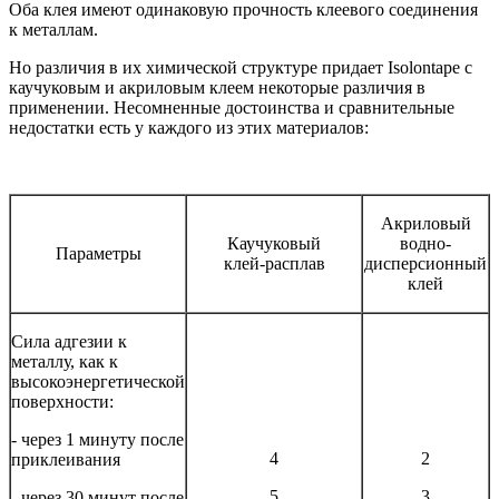
Оба клея имеют одинаковую прочность клеевого соединения
к металлам.
Но различия в их химической структуре придает Isolontape с
каучуковым и акриловым клеем некоторые различия в
применении. Несомненные достоинства и сравнительные
недостатки есть у каждого из этих материалов:
Акриловый
Каучуковый
водно-
Параметры
клей-расплав
дисперсионный
клей
Сила адгезии к
металлу, как к
высокоэнергетической
поверхности:
- через 1 минуту после
4
2
приклеивания
5
3
- через 30 минут после