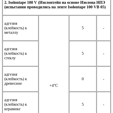
2. Isolontape 100 V (Изолонтейп на основе Изолона НПЭ
(испытания проводились на ленте Isolontape 100 VB 05)
адгезия
(клейкость) к
5
-
металлу
адгезия
(клейкость) к
5
-
стеклу
адгезия
(клейкость) к
0
-
древесине
+4°С
адгезия
(клейкость) к
5
-
керамике