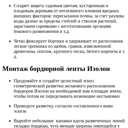
Создает защиту садовым цветам, кустарникам и
плодовым деревьям от негативного влияния вредных
внешних факторов: пересыхания почвы, за счет разлива
воды далеко за пределы стеблей и стволов растений,
зарастания сорняками с вегетативными органами
бокового размножения и т.д.
Четко фиксирует бортики и удерживает от расползания
легкие тропинки из щебня, гравия, измельченной
древесины, опилок, крупного песка, битого кирпича и т.
д.
Монтаж бордюрной ленты Изолон
Продумайте и создайте целостный эскиз
геометрической разметки желаемого расположения
бордюров Изолон на необходимой вам площади земли,
чтобы потом не переделывать возникшие нестыковки
Проведите разметку, согласно составленного вами
эскиза
Выройте небольшие канавки вдоль размеченных линий
укладки бордюра, чуть меньше ширины имеющейся у