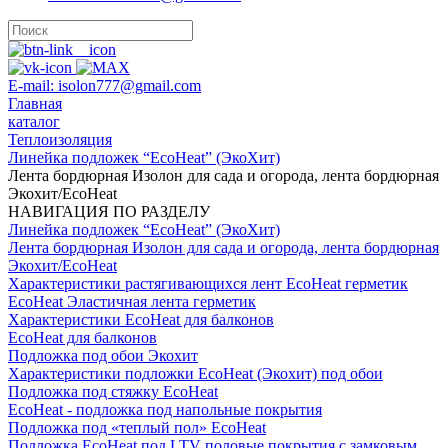
E-mail: isolon777@gmail.com
Главная
каталог
Теплоизоляция
Линейка подложек “EcoHeat” (ЭкоХит)
Лента бордюрная Изолон для сада и огорода, лента бордюрная
Экохит/EcoHeat
НАВИГАЦИЯ ПО РАЗДЕЛУ
Линейка подложек “EcoHeat” (ЭкоХит)
Лента бордюрная Изолон для сада и огорода, лента бордюрная
Экохит/EcoHeat
Характеристики растягивающихся лент EcoHeat герметик
EcoHeat Эластичная лента герметик
Характеристики EcoHeat для балконов
EcoHeat для балконов
Подложка под обои Экохит
Характеристики подложки EcoHeat (Экохит) под обои
Подложка под стяжку EcoHeat
EcoHeat - подложка под напольные покрытия
Подложка под «теплый пол» ЕcoHeat
Подложка EcoHeat под LTV половые покрытия c замковым