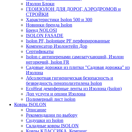
Изолон Блоки
ГЕОИЗОЛОН ДЛЯ ДОРОГ, АЭРОДРОМОВ и
СТРОЙКИ
Характеристики Isolon 500 и 300
Новинки бренда Isolon
Бренд NOLOSI
ISOLON FASADE
Isolon PF, Isolontape PF перфорированные
Компенсатор Изолонтейп Дор
Сертификаты
Isolon с антиперенами самозатухающий, Изолон
негорючий, Isolon FR
Садовые дорожки из плитки "Садовая дорожка" из
Изолона
Абсолютная гигиеническая безопасность и
безвредность пенополиэтилена Isolon
EcoHeat демпферные ленты из Изолона (Isolon)
Доп услуги и опции Изолона
Полимерный лист isolon
Ковры ISOLON
Описание
Рекомендации по выбору
Сидушки из Isolon
Складные ковры ISOLON
Ковры КЛАССИКА, Кемпинг