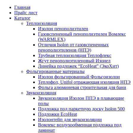
Главная
Прайс лист
Каталог
Теплоизоляция
Изолон пенополиэтилен
Газовспененный пенополиэтилен Вомлекс
(WARMLEX)
Отличия Isolon от газовспененных
пенополиэтиленов (НПЭ)
Трубная теплоизоляция Теплофлекс
Жгут пенополиэтиленовый Изонел
Линейка подложек “EcoHeat” (ЭкоХит)
Фольгированные материалы
Изолон фольгированный Фольгоизолон
Теплофол, Unifol отражающая изоляция НПЭ
Фольга алюминевая строительная для бани
Звукоизоляция
Звукоизоляция Изолон ППЭ в плавающие
полы
Подложка под паркетную доску Isolon 500
Подложки EcoHeat
Изолонтейп для звукоизоляции
Вомлекс воздухообменная подложка под
ламинат