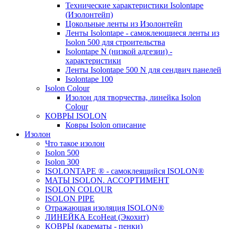
Технические характеристики Isolontape
(Изолонтейп)
Цокольные ленты из Изолонтейп
Ленты Isolontape - самоклеющиеся ленты из
Isolon 500 для строительства
Isolontape N (низкой адгезии) -
характеристики
Ленты Isolontape 500 N для сендвич панелей
Isolontape 100
Isolon Colour
Изолон для творчества, линейка Isolon
Colour
КОВРЫ ISOLON
Ковры Isolon описание
Изолон
Что такое изолон
Isolon 500
Isolon 300
ISOLONTAPE ® - самоклеящийся ISOLON®
МАТЫ ISOLON. АССОРТИМЕНТ
ISOLON COLOUR
ISOLON PIPE
Отражающая изоляция ISOLON®
ЛИНЕЙКА EcoHeat (Экохит)
КОВРЫ (карематы - пенки)