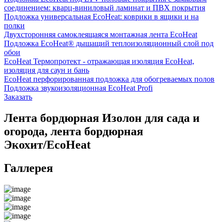
соединением: кварц-виниловый ламинат и ПВХ покрытия
Подложка универсальная EcoHeat: коврики в ящики и на
полки
Двухсторонняя самоклеящаяся монтажная лента EcoHeat
Подложка EcoHeat® дышащий теплоизоляционный слой под
обои
EcoHeat Термопротект - отражающая изоляция EcoHeat,
изоляция для саун и бань
EcoHeat перфорированная подложка для обогреваемых полов
Подложка звукоизоляционная EcoHeat Profi
Заказать
Лента бордюрная Изолон для сада и
огорода, лента бордюрная
Экохит/EcoHeat
Галлерея