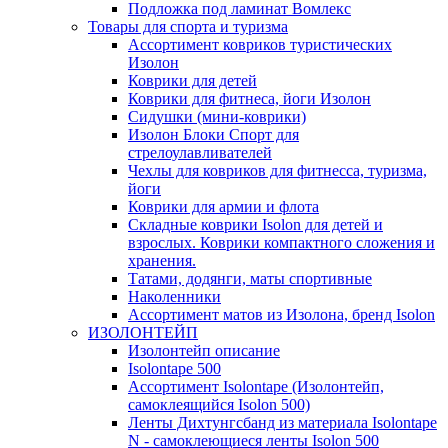
Подложка под ламинат Вомлекс
Товары для спорта и туризма
Ассортимент ковриков туристических
Изолон
Коврики для детей
Коврики для фитнеса, йоги Изолон
Сидушки (мини-коврики)
Изолон Блоки Спорт для
стрелоулавливателей
Чехлы для ковриков для фитнесса, туризма,
йоги
Коврики для армии и флота
Складные коврики Isolon для детей и
взрослых. Коврики компактного сложения и
хранения.
Татами, додянги, маты спортивные
Наколенники
Ассортимент матов из Изолона, бренд Isolon
ИЗОЛОНТЕЙП
Изолонтейп описание
Isolontape 500
Ассортимент Isolontape (Изолонтейп,
самоклеящийся Isolon 500)
Ленты Дихтунгсбанд из материала Isolontape
N - самоклеющиеся ленты Isolon 500