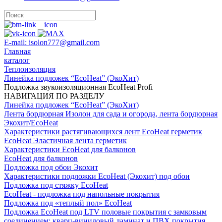
E-mail: isolon777@gmail.com
Главная
каталог
Теплоизоляция
Линейка подложек “EcoHeat” (ЭкоХит)
Подложка звукоизоляционная EcoHeat Profi
НАВИГАЦИЯ ПО РАЗДЕЛУ
Линейка подложек “EcoHeat” (ЭкоХит)
Лента бордюрная Изолон для сада и огорода, лента бордюрная
Экохит/EcoHeat
Характеристики растягивающихся лент EcoHeat герметик
EcoHeat Эластичная лента герметик
Характеристики EcoHeat для балконов
EcoHeat для балконов
Подложка под обои Экохит
Характеристики подложки EcoHeat (Экохит) под обои
Подложка под стяжку EcoHeat
EcoHeat - подложка под напольные покрытия
Подложка под «теплый пол» ЕcoHeat
Подложка EcoHeat под LTV половые покрытия c замковым
соединением: кварц-виниловый ламинат и ПВХ покрытия