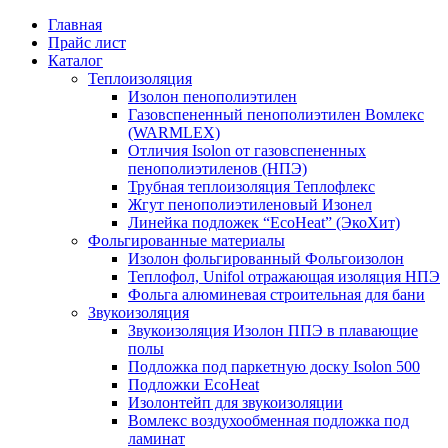
Главная
Прайс лист
Каталог
Теплоизоляция
Изолон пенополиэтилен
Газовспененный пенополиэтилен Вомлекс
(WARMLEX)
Отличия Isolon от газовспененных
пенополиэтиленов (НПЭ)
Трубная теплоизоляция Теплофлекс
Жгут пенополиэтиленовый Изонел
Линейка подложек “EcoHeat” (ЭкоХит)
Фольгированные материалы
Изолон фольгированный Фольгоизолон
Теплофол, Unifol отражающая изоляция НПЭ
Фольга алюминевая строительная для бани
Звукоизоляция
Звукоизоляция Изолон ППЭ в плавающие
полы
Подложка под паркетную доску Isolon 500
Подложки EcoHeat
Изолонтейп для звукоизоляции
Вомлекс воздухообменная подложка под
ламинат