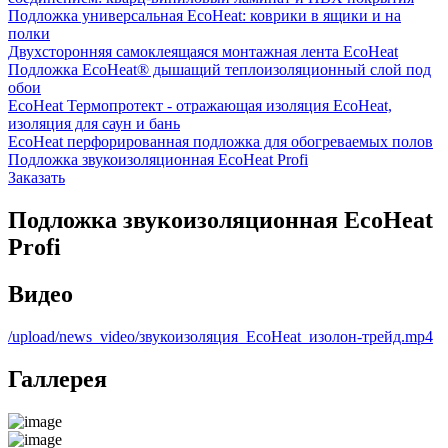
Подложка универсальная EcoHeat: коврики в ящики и на
полки
Двухсторонняя самоклеящаяся монтажная лента EcoHeat
Подложка EcoHeat® дышащий теплоизоляционный слой под
обои
EcoHeat Термопротект - отражающая изоляция EcoHeat,
изоляция для саун и бань
EcoHeat перфорированная подложка для обогреваемых полов
Подложка звукоизоляционная EcoHeat Profi
Заказать
Подложка звукоизоляционная EcoHeat
Profi
Видео
/upload/news_video/звукоизоляция_EcoHeat_изолон-трейд.mp4
Галлерея