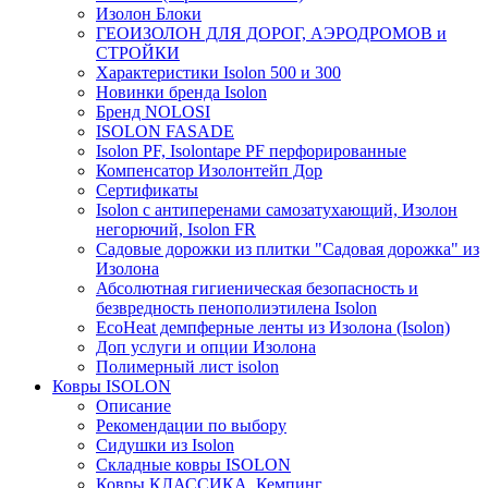
Изолон Блоки
ГЕОИЗОЛОН ДЛЯ ДОРОГ, АЭРОДРОМОВ и
СТРОЙКИ
Характеристики Isolon 500 и 300
Новинки бренда Isolon
Бренд NOLOSI
ISOLON FASADE
Isolon PF, Isolontape PF перфорированные
Компенсатор Изолонтейп Дор
Сертификаты
Isolon с антиперенами самозатухающий, Изолон
негорючий, Isolon FR
Садовые дорожки из плитки "Садовая дорожка" из
Изолона
Абсолютная гигиеническая безопасность и
безвредность пенополиэтилена Isolon
EcoHeat демпферные ленты из Изолона (Isolon)
Доп услуги и опции Изолона
Полимерный лист isolon
Ковры ISOLON
Описание
Рекомендации по выбору
Сидушки из Isolon
Складные ковры ISOLON
Ковры КЛАССИКА, Кемпинг