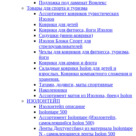
Подложка под ламинат Вомлекс
Товары для спорта и туризма
Ассортимент ковриков туристических
Изолон
Коврики для детей
Коврики для фитнеса, йоги Изолон
Сидушки (мини-коврики)
Изолон Блоки Спорт для
стрелоулавливателей
Чехлы для ковриков для фитнесса, туризма,
йоги
Коврики для армии и флота
Складные коврики Isolon для детей и
взрослых. Коврики компактного сложения и
хранения.
Татами, додянги, маты спортивные
Наколенники
Ассортимент матов из Изолона, бренд Isolon
ИЗОЛОНТЕЙП
Изолонтейп описание
Isolontape 500
Ассортимент Isolontape (Изолонтейп,
самоклеящийся Isolon 500)
Ленты Дихтунгсбанд из материала Isolontape
N - самоклеющиеся ленты Isolon 500