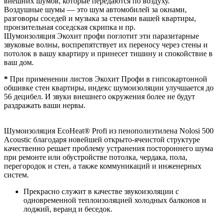
внешних шумов, которые передаются по воздуху.
Воздушные шумы — это шум автомобилей за окнами,
разговоры соседей и музыка за стенами вашей квартиры,
пронзительная соседская скрипка и пр.
Шумоизоляция Экохит профи поглотит эти паразитарные
звуковые волны, воспрепятствует их переносу через стены и
потолок в вашу квартиру и принесет тишину и спокойствие в
ваш дом.
*
При применении листов Экохит Профи в гипсокартонной
обшивке стен квартиры, индекс шумоизоляции улучшается до
56 децибел. И звуки внешнего окружения более не будут
раздражать ваши нервы.
Шумоизоляция EcoHeat® Profi из пенополиэтилена Nolosi 500
Acoustic благодаря новейшей открыто-ячеистой структуре
качественно решает проблему устранения постороннего шума
при ремонте или обустройстве потолка, чердака, пола,
перегородок и стен, а также коммуникаций и инженерных
систем.
Прекрасно служит в качестве звукоизоляции с
одновременной теплоизоляцией холодных балконов и
лоджий, веранд и беседок.