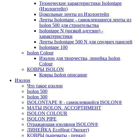
Технические характеристики Isolontape
(Изолонтейп)
Цокольные ленты из Изолонтейп
Ленты Isolontape - самоклеющиеся ленты из
Isolon 500 для строительства
Isolontape N (низкой адгезии) -
характеристики
Ленты Isolontape 500 N для сендвич панелей
Isolontape 100
Isolon Colour
Изолон для творчества, линейка Isolon
Colour
КОВРЫ ISOLON
Ковры Isolon описание
Изолон
Что такое изолон
Isolon 500
Isolon 300
ISOLONTAPE ® - самоклеящийся ISOLON®
МАТЫ ISOLON. АССОРТИМЕНТ
ISOLON COLOUR
ISOLON PIPE
Отражающая изоляция ISOLON®
ЛИНЕЙКА EcoHeat (Экохит)
КОВРЫ (карематы - пенки)